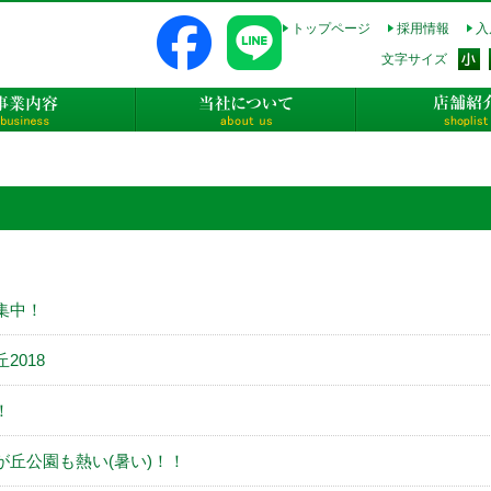
トップページ
採用情報
入
式会社長太郎不動産
文字サイズ
事業内容
当社について
集中！
2018
！
丘公園も熱い(暑い)！！