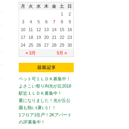
月
火
水
木
金
土
日
1
2
3
4
5
6
7
8
9
10
11
12
13
14
15
16
17
18
19
20
21
22
23
24
25
26
27
28
29
30
« 3月
5月 »
ペット可１ＬＤＫ募集中！
よさこい祭りIN光が丘2018
駅近１ＬＤＫ募集中！
夏になりました！光が丘公
園も熱い(暑い)！！
1フロア1住戸！2Kアパート
の2F募集中！