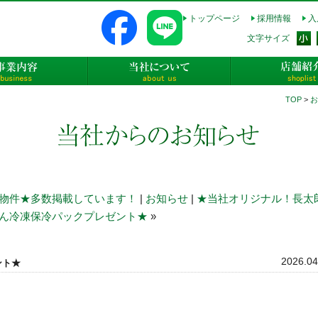
トップページ
採用情報
入
式会社長太郎不動産
文字サイズ
事業内容
当社について
TOP
>
お
物件★多数掲載しています！
|
お知らせ
|
★当社オリジナル！長太
ん冷凍保冷パックプレゼント★
»
2026.04
ント★